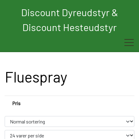
Discount Dyreudstyr &
Discount Hesteudstyr
Forside
Fluespray
Rytter
Hest
Pris
Børn
Hund