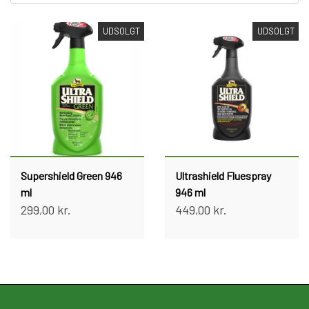
Kat
UDSOLGT
UDSOLGT
Nyhed
Gavekort
Retur
Om os
Supershield Green 946
Ultrashield Fluespray
ml
946 ml
Kontakt
299,00 kr.
449,00 kr.