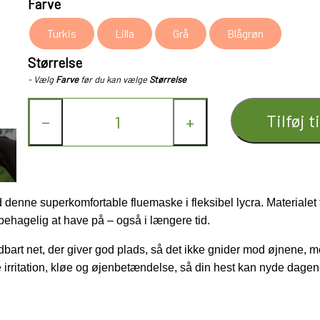
Farve
Turkis
Lilla
Grå
Blågrøn
Størrelse
- Vælg
Farve
før du kan vælge
Størrelse
Tilføj t
−
+
ed denne
superkomfortable fluemaske
i fleksibel lycra. Materiale
behagelig at have på – også i længere tid.
dbart net
, der giver god plads, så det ikke gnider mod øjnene, 
e
irritation, kløe og øjenbetændelse
, så din hest kan nyde dagene