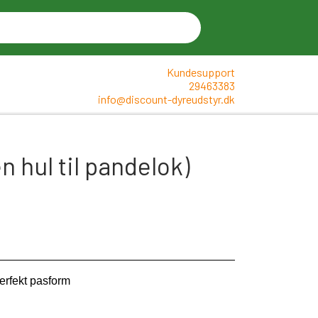
Kundesupport
29463383
info@discount-dyreudstyr.dk
 hul til pandelok)
perfekt pasform