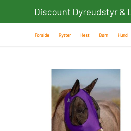
Discount Dyreudstyr & 
Forside
Rytter
Hest
Børn
Hund