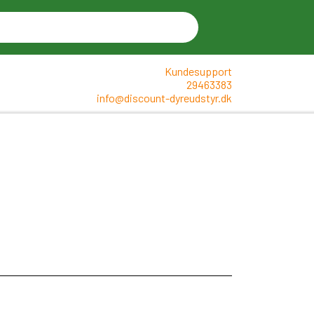
Kundesupport
29463383
info@discount-dyreudstyr.dk