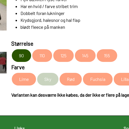
Har en hvid / farve stribet trim
Dobbelt foran lukninger
Krydsgjord, halesnor og hal flap
blødt fleece på manken
Størrelse
90
110
125
145
155
Farve
Lime
Sky
Rød
Fuchsia
Lilla
Varianten kan desværre ikke købes, da der ikke er flere på lage
Links
So