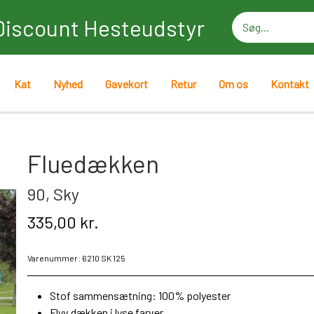
Discount Hesteudstyr
Kat
Nyhed
Gavekort
Retur
Om os
Kontakt
Fluedækken
90, Sky
335,00 kr.
Varenummer: 6210 SK 125
Stof sammensætning: 100% polyester
Flyv dækken i lyse farver