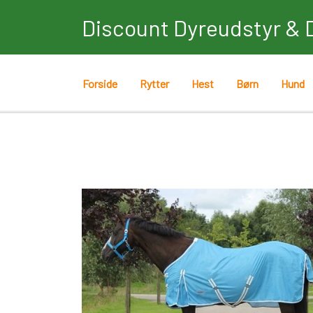
Discount Dyreudstyr & 
Forside
Rytter
Hest
Børn
Hund