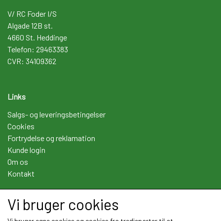
V/ RC Foder I/S
Algade 12B st.
4660 St. Heddinge
Telefon: 29463383
CVR: 34109362
Links
Salgs- og leveringsbetingelser
Cookies
Fortrydelse og reklamation
Kunde login
Om os
Kontakt
Vi bruger cookies
Sociale medier
Vi bruger egne cookies og cookies fra tredjeparter til at