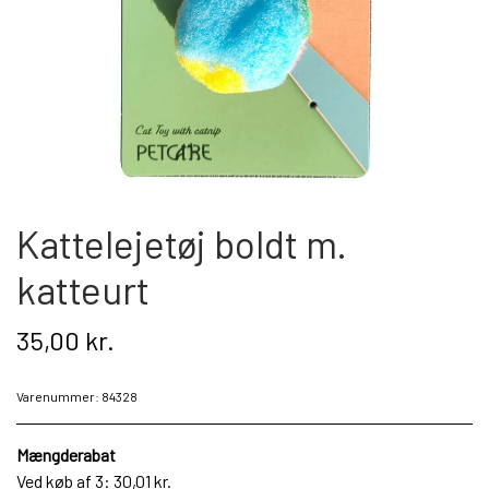
Kat
Nyhed
Gavekort
Retur
Kattelejetøj boldt m.
Om os
katteurt
Kontakt
35,00 kr.
Varenummer: 84328
Mængderabat
Ved køb af 3: 30,01 kr.