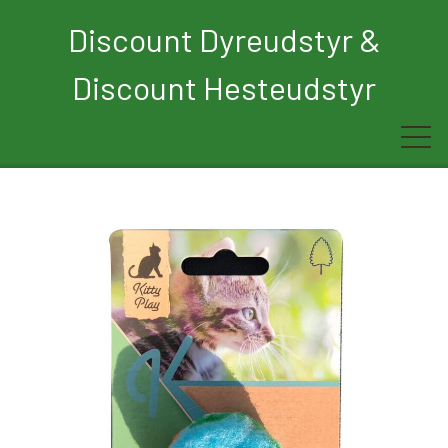
Discount Dyreudstyr &
Discount Hesteudstyr
Forside
Rytter
Hest
Børn
Hund