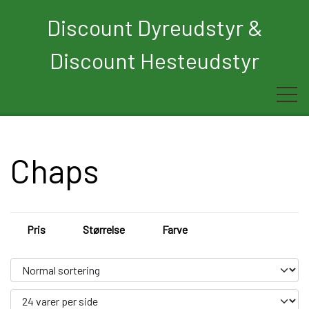
Discount Dyreudstyr &
Discount Hesteudstyr
Forside
Chaps
Rytter
Hest
Pris
Størrelse
Farve
Børn
Hund