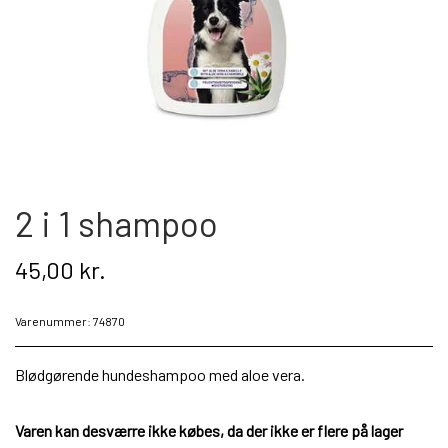
Kat
Nyhed
Gavekort
Retur
2 i 1 shampoo
Om os
45,00 kr.
Kontakt
Varenummer: 74870
Blødgørende hundeshampoo med aloe vera.
Varen kan desværre ikke købes, da der ikke er flere på lager