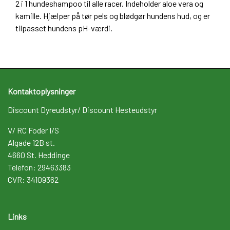
2 i 1 hundeshampoo til alle racer. Indeholder aloe vera og
kamille. Hjælper på tør pels og blødgør hundens hud, og er
tilpasset hundens pH-værdi.
Kontaktoplysninger
Discount Dyreudstyr/ Discount Hesteudstyr
V/ RC Foder I/S
Algade 12B st.
4660 St. Heddinge
Telefon: 29463383
CVR: 34109362
Links