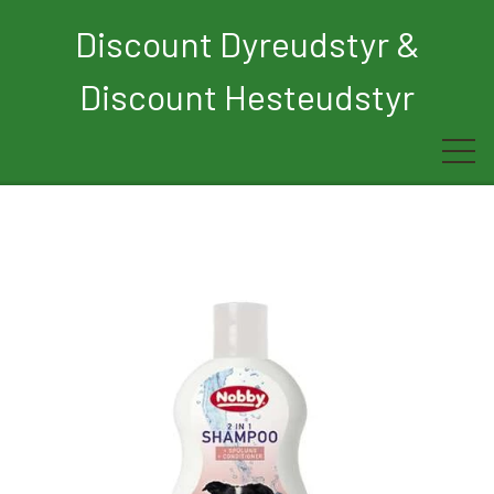
Discount Dyreudstyr &
Discount Hesteudstyr
Forside
Rytter
Hest
Børn
Hund