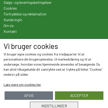
Salgs- og leveringsbetingelser
Cookies
Fortrydelse og reklamation
Kunde login
Om os
Kontakt
Vi bruger cookies
Sociale medier
Vi bruger egne cookies og cookies fra tredjeparter til at
personalisere din brugeroplevelse, til markedsføring og til at
undersøge, hvordan vores hjemmeside anvendes af besøgende. Du
kan altid tilbagekalde dit samtykke ved at trykke på linket 'Cookies'
nederst på siden.
Læs mere om cookies her
AFVIS
ACCEPTER
INDSTILLINGER