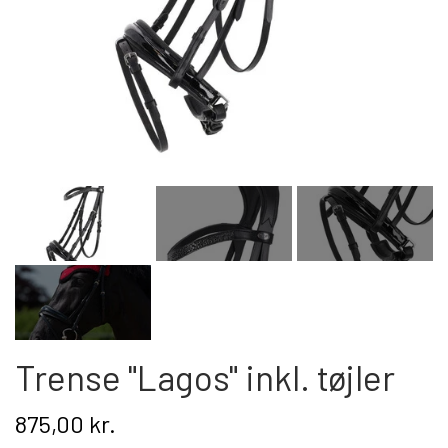
Kat
Nyhed
Gavekort
Retur
Om os
Kontakt
Trense "Lagos" inkl. tøjler
875,00 kr.