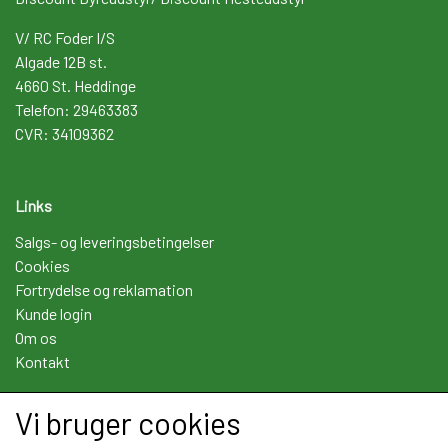
V/ RC Foder I/S
Algade 12B st.
4660 St. Heddinge
Telefon: 29463383
CVR: 34109362
Links
Salgs- og leveringsbetingelser
Cookies
Fortrydelse og reklamation
Kunde login
Om os
Kontakt
Vi bruger cookies
Sociale medier