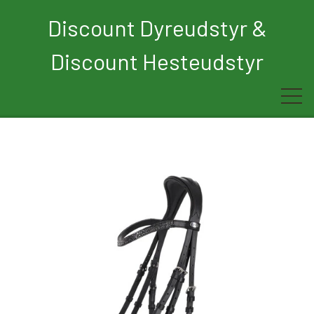
Discount Dyreudstyr &
Discount Hesteudstyr
Forside
Rytter
Hest
Børn
Hund