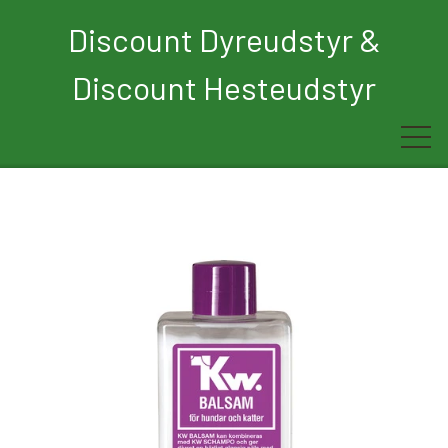
Discount Dyreudstyr &
Discount Hesteudstyr
Forside
Rytter
Hest
Børn
Hund