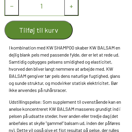
−
+
Tilføj til kurv
I kombination med KW SHAMPOO skaber KW BALSAM en
dejlig blank pels med passende fylde, der er let at rede ud.
Samtidig opbygges pelsens smidighed og elasticitet,
hvorved den bliver langt nemmere at arbejde med. KW
BALSAM gengiver tør pels dens naturlige fugtighed, glans
og sunde struktur, og modvirker statisk elektricitet. Bør
ikke anvendes på ruhårsracer.
Udstillingspelse: Som supplement til ovenstående kan en
anelse koncentreret KW BALSAM masseres grundigt ind i
pelsen på udsatte steder, hver anden eller tredje dag (det
anbefales at skylle ”gammel” balsam ud, inden der påføres
ny). Dette vil også give et flot resultat på pelse, der rulles