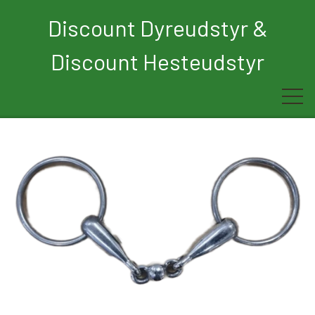
Discount Dyreudstyr &
Discount Hesteudstyr
Forside
Rytter
Hest
Børn
Hund