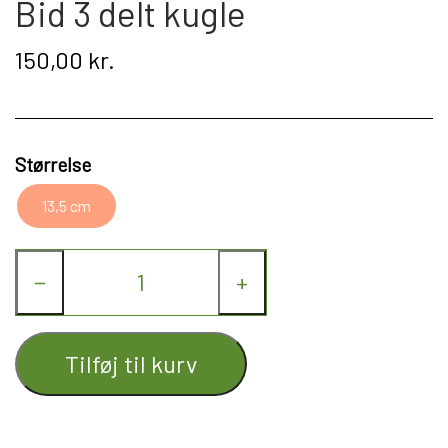
Bid 3 delt kugle
Kat
150,00 kr.
Nyhed
Gavekort
Størrelse
Retur
13,5 cm
Om os
−
+
Kontakt
Tilføj til kurv