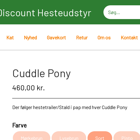
Discount Hesteudstyr
Kat
Nyhed
Gavekort
Retur
Om os
Kontakt
Cuddle Pony
460,00 kr.
Der følger hestetrailer/Stald i pap med hver Cuddle Pony
Farve
Mørkebrun
Lysebrun
Sort
Pinto