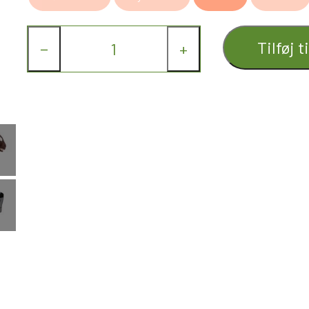
Tilføj t
−
+