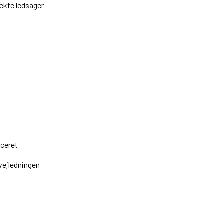
fekte ledsager
uceret
vejledningen