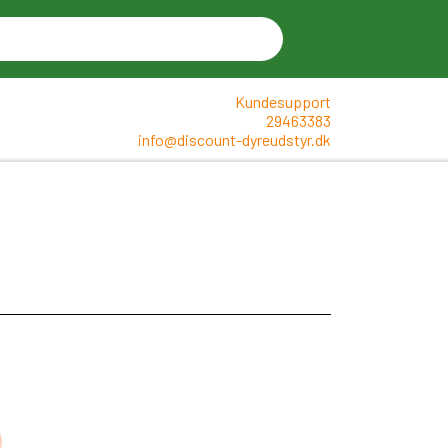
Kundesupport
29463383
info@discount-dyreudstyr.dk