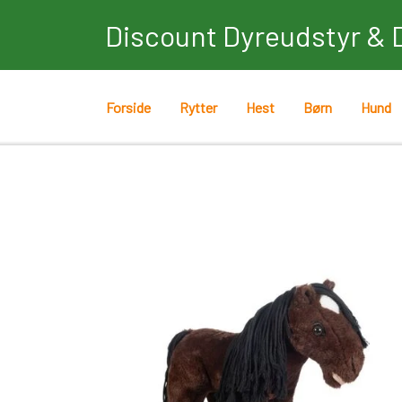
Discount Dyreudstyr & 
Forside
Rytter
Hest
Børn
Hund