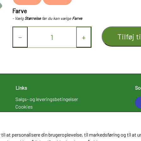
Farve
- Vælg
Størrelse
før du kan vælge
Farve
Tilføj t
−
+
Links
So
Salgs- og leveringsbetingelser
Cookies
Fortrydelse og reklamation
Kunde login
Om os
 til at personalisere din brugeroplevelse, til markedsføring og til 
Kontakt