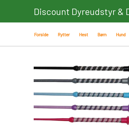
Discount Dyreudstyr & 
Forside
Rytter
Hest
Børn
Hund