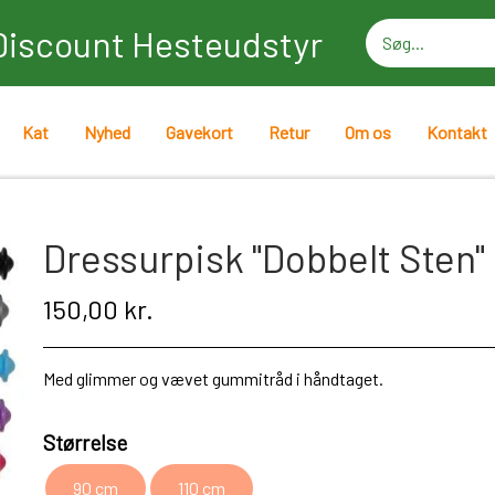
Discount Hesteudstyr
Kat
Nyhed
Gavekort
Retur
Om os
Kontakt
Dressurpisk "Dobbelt Sten"
150,00 kr.
Med glimmer og vævet gummitråd i håndtaget.
Størrelse
90 cm
110 cm