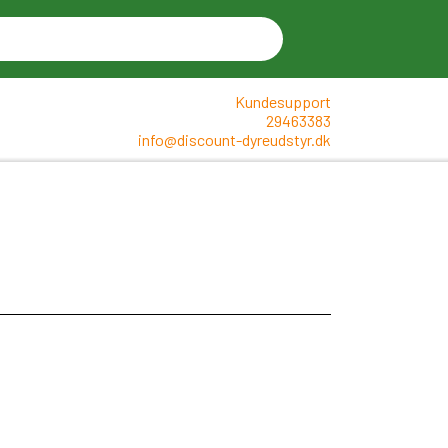
Kundesupport
29463383
info@discount-dyreudstyr.dk