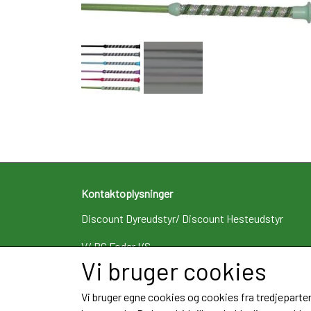
Kontaktoplysninger
Discount Dyreudstyr/ Discount Hesteudstyr
V/ RC Foder I/S
Algade 12B st.
Vi bruger cookies
4660 St. Heddinge
Telefon: 29463383
Vi bruger egne cookies og cookies fra tredjeparter