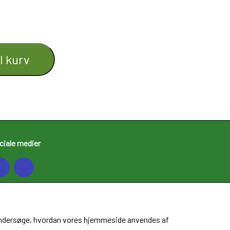
il kurv
ciale medier
at undersøge, hvordan vores hjemmeside anvendes af