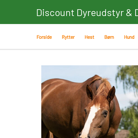
Discount Dyreudstyr & 
Forside
Rytter
Hest
Børn
Hund