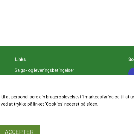
Links
So
Salgs- og leveringsbetingelser
Cookies
Fortrydelse og reklamation
Kunde login
 til at personalisere din brugeroplevelse, til markedsføring og til 
Om os
ved at trykke på linket 'Cookies' nederst på siden.
Kontakt
ACCEPTER