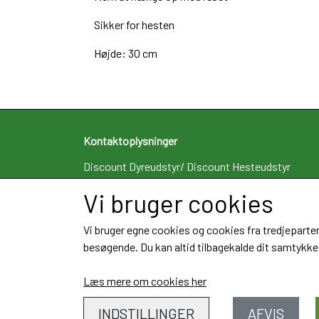
Sikker for hesten
Højde: 30 cm
Kontaktoplysninger
Discount Dyreudstyr/ Discount Hesteudstyr
V/ RC Foder I/S
Vi bruger cookies
Algade 12B st.
4660 St. Heddinge
Vi bruger egne cookies og cookies fra tredjeparter
Telefon: 29463383
besøgende. Du kan altid tilbagekalde dit samtykke 
CVR: 34109362
Læs mere om cookies her
INDSTILLINGER
AFVIS