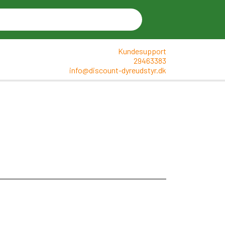
Kundesupport
29463383
info@discount-dyreudstyr.dk