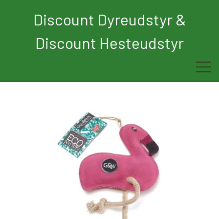
Discount Dyreudstyr &
Discount Hesteudstyr
Forside
Rytter
Hest
Børn
Hund