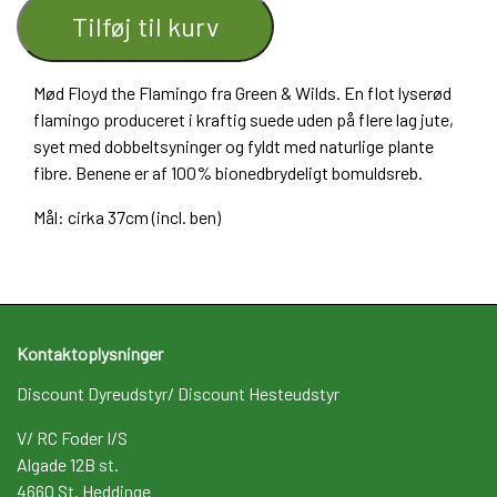
Tilføj til kurv
Mød Floyd the Flamingo fra Green & Wilds. En flot lyserød
flamingo produceret i kraftig suede uden på flere lag jute,
syet med dobbeltsyninger og fyldt med naturlige plante
fibre. Benene er af 100% bionedbrydeligt bomuldsreb.
Mål: cirka 37cm (incl. ben)
Kontaktoplysninger
Discount Dyreudstyr/ Discount Hesteudstyr
V/ RC Foder I/S
Algade 12B st.
4660 St. Heddinge