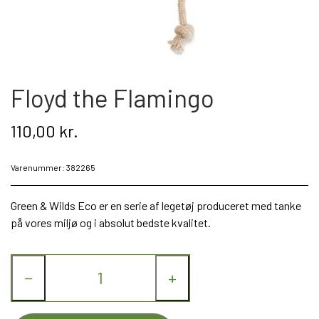
Kat
Nyhed
Floyd the Flamingo
Gavekort
110,00 kr.
Retur
Om os
Varenummer: 382265
Kontakt
Green & Wilds Eco er en serie af legetøj produceret med tanke
på vores miljø og i absolut bedste kvalitet.
−
+