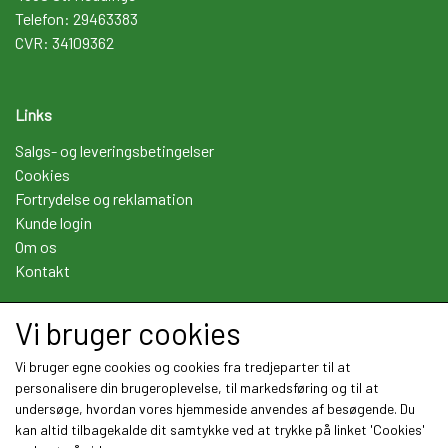
Telefon: 29463383
CVR: 34109362
Links
Salgs- og leveringsbetingelser
Cookies
Fortrydelse og reklamation
Kunde login
Om os
Kontakt
Vi bruger cookies
Sociale medier
Vi bruger egne cookies og cookies fra tredjeparter til at
personalisere din brugeroplevelse, til markedsføring og til at
undersøge, hvordan vores hjemmeside anvendes af besøgende. Du
kan altid tilbagekalde dit samtykke ved at trykke på linket 'Cookies'