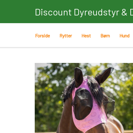
Discount Dyreudstyr & 
Forside
Rytter
Hest
Børn
Hund