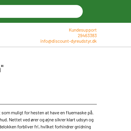
Kundesupport
29463383
info@discount-dyreudstyr.dk
"
t som muligt for hesten at have en fluemaske på.
hud. Nettet ved ører og øjne sikrer klart udsyn og
lokken forbliver fri, hvilket forhindrer gnidning