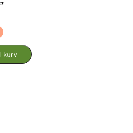
en.
il kurv