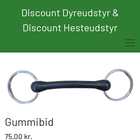
Discount Dyreudstyr &
Discount Hesteudstyr
Forside
Rytter
Hest
Børn
Gummibid
Hund
75,00 kr.