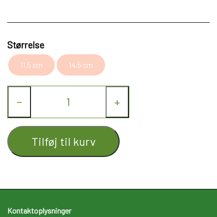
Kat
Nyhed
Størrelse
Gavekort
11,5 cm
14,5 cm
Retur
−
+
Om os
Kontakt
Tilføj til kurv
Kontaktoplysninger