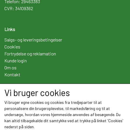
Telefon: 29463383
CVR: 34109362
Links
Salgs- og leveringsbetingelser
Cookies
Fortrydelse og reklamation
Kunde login
Om os
Kontakt
Vi bruger cookies
Sociale medier
Vi bruger egne cookies og cookies fra tredjeparter til at
personalisere din brugeroplevelse, til markedsføring og til at
undersøge, hvordan vores hjemmeside anvendes af besøgende. Du
kan altid tilbagekalde dit samtykke ved at trykke på linket 'Cookies'
nederst på siden.