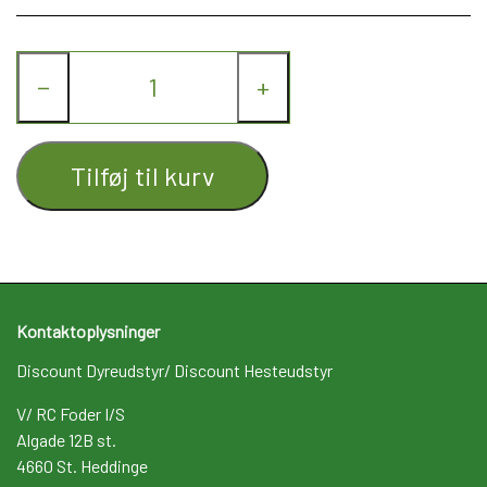
Kat
−
+
Nyhed
Gavekort
Tilføj til kurv
Retur
Om os
Kontakt
Kontaktoplysninger
Discount Dyreudstyr/ Discount Hesteudstyr
V/ RC Foder I/S
Algade 12B st.
4660 St. Heddinge