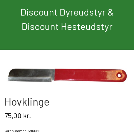
Discount Dyreudstyr &
Discount Hesteudstyr
Forside
Rytter
Hest
Hovklinge
Børn
75,00 kr.
Hund
Varenummer: 596680