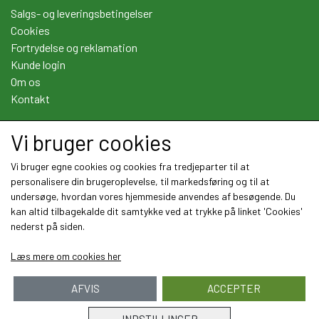
Salgs- og leveringsbetingelser
Cookies
Fortrydelse og reklamation
Kunde login
Om os
Kontakt
Vi bruger cookies
Sociale medier
Vi bruger egne cookies og cookies fra tredjeparter til at
personalisere din brugeroplevelse, til markedsføring og til at
undersøge, hvordan vores hjemmeside anvendes af besøgende. Du
kan altid tilbagekalde dit samtykke ved at trykke på linket 'Cookies'
nederst på siden.
Læs mere om cookies her
AFVIS
ACCEPTER