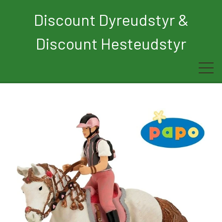
Discount Dyreudstyr &
Discount Hesteudstyr
Forside
Rytter
Hest
Børn
Hund