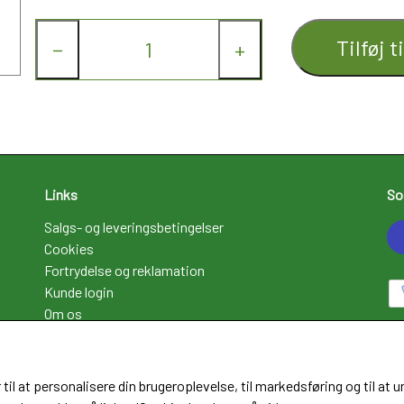
Tilføj t
−
+
Links
So
Salgs- og leveringsbetingelser
Cookies
Fortrydelse og reklamation
Kunde login
Om os
Kontakt
 til at personalisere din brugeroplevelse, til markedsføring og til 