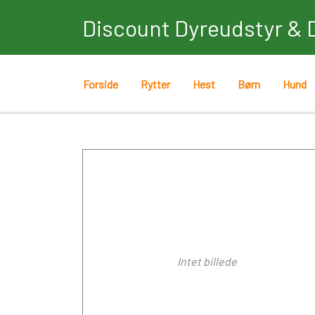
Discount Dyreudstyr & 
Forside
Rytter
Hest
Børn
Hund
Intet billede