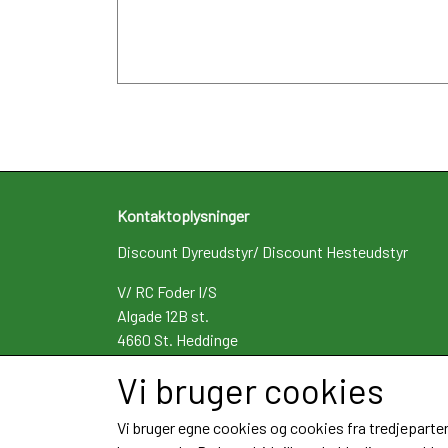
Kontaktoplysninger
Discount Dyreudstyr/ Discount Hesteudstyr
V/ RC Foder I/S
Algade 12B st.
4660 St. Heddinge
Telefon: 29463383
Vi bruger cookies
CVR: 34109362
Vi bruger egne cookies og cookies fra tredjeparter