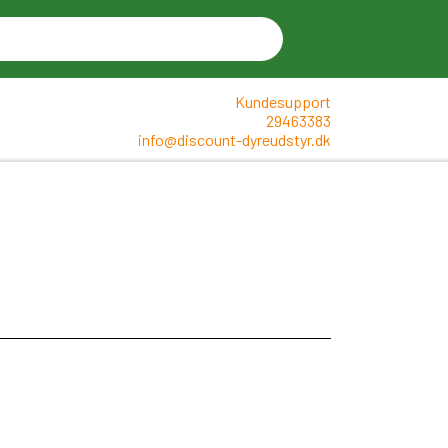
Kundesupport
29463383
info@discount-dyreudstyr.dk