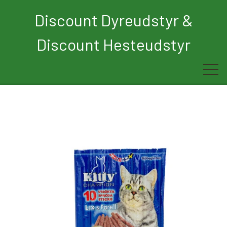
Discount Dyreudstyr &
Discount Hesteudstyr
Forside
Rytter
Hest
Børn
Hund