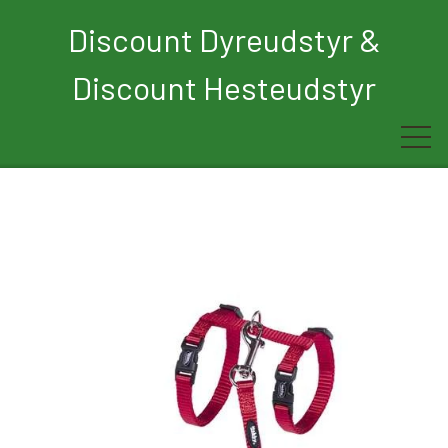
Discount Dyreudstyr &
Discount Hesteudstyr
Forside
Rytter
Hest
Børn
Hund