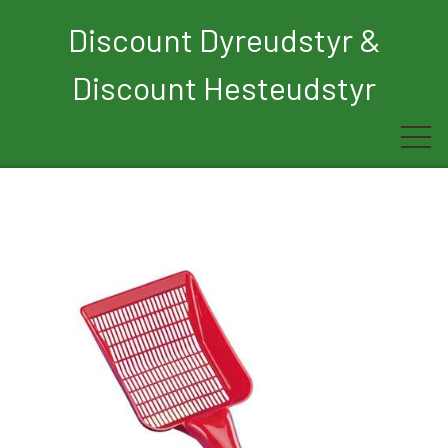
Discount Dyreudstyr &
Discount Hesteudstyr
Forside
Rytter
Hest
Børn
Hund