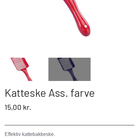
Kat
Nyhed
Gavekort
Retur
Om os
Kontakt
Katteske Ass. farve
15,00 kr.
Effektiv kattebakkeske.