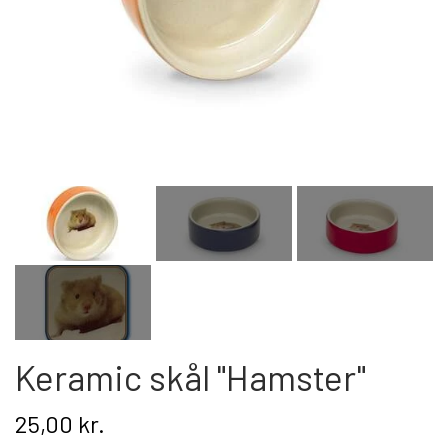
Kat
Nyhed
Gavekort
Retur
Om os
Kontakt
Keramic skål "Hamster"
25,00 kr.