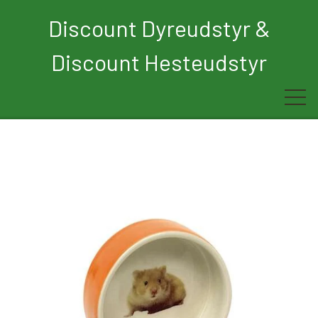
Discount Dyreudstyr &
Discount Hesteudstyr
Forside
Rytter
Hest
Børn
Hund