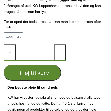
forårsaget af utøj. KW Loppeshampoo renser i dybden og kan
bruges så ofte man har lyst.
For at opnå det bedste resultat, kan man kæmme pelsen efter
vask.
Læs mere
KW Loppeshampoo skal ikke fortyndes, er klar til brug. pH-værdi
= 7.
−
+
Tilføj til kurv
Den bedste pleje til sund pels
KW har vi et stort udvalg af shampoo og balsam til alle typer
af pels hos hunde og katte. De har 40 års erfaring med
udviklingen af produkter til pelspleje, og de arbejder hele