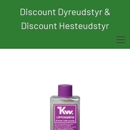
Discount Dyreudstyr &
Discount Hesteudstyr
Forside
Rytter
Hest
Børn
Hund