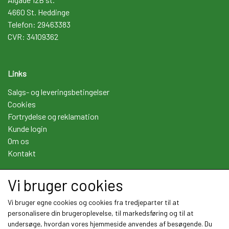
4660 St. Heddinge
Telefon: 29463383
CVR: 34109362
Links
Salgs- og leveringsbetingelser
Cookies
Fortrydelse og reklamation
Kunde login
Om os
Kontakt
Vi bruger cookies
Sociale medier
Vi bruger egne cookies og cookies fra tredjeparter til at
personalisere din brugeroplevelse, til markedsføring og til at
undersøge, hvordan vores hjemmeside anvendes af besøgende. Du