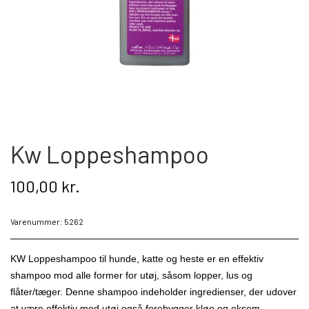
Kat
Nyhed
Gavekort
Retur
Kw Loppeshampoo
Om os
100,00 kr.
Kontakt
Varenummer: 5262
KW Loppeshampoo til hunde, katte og heste er en effektiv
shampoo mod alle former for utøj, såsom lopper, lus og
flåter/tæger. Denne shampoo indeholder ingredienser, der udover
at være effektiv mod utøj også forebygger kløe og eksem