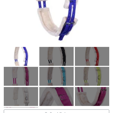
Kat
Nyhed
Gavekort
Retur
Om os
Kontakt