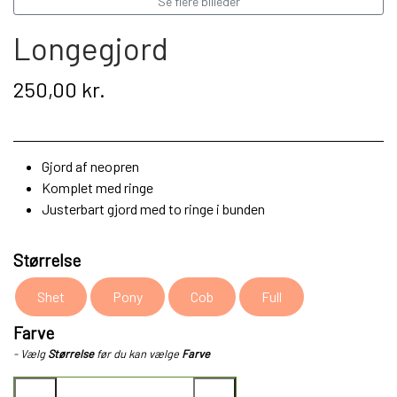
Se flere billeder
Longegjord
250,00 kr.
Gjord af neopren
Komplet med ringe
Justerbart gjord med to ringe i bunden
Størrelse
Shet
Pony
Cob
Full
Farve
- Vælg
Størrelse
før du kan vælge
Farve