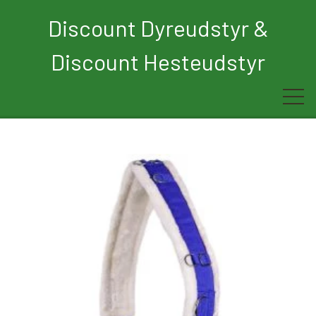
Discount Dyreudstyr &
Discount Hesteudstyr
Forside
Rytter
Hest
Børn
Hund