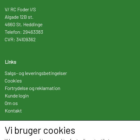
V/ RC Foder I/S
Algade 12B st.
4660 St. Heddinge
Telefon: 29463383
CVR: 34109362
Links
Salgs- og leveringsbetingelser
Cookies
Fortrydelse og reklamation
Kunde login
Om os
Kontakt
Vi bruger cookies
Sociale medier