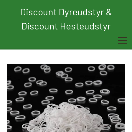
Discount Dyreudstyr &
Discount Hesteudstyr
Forside
Rytter
Hest
Børn
Hund