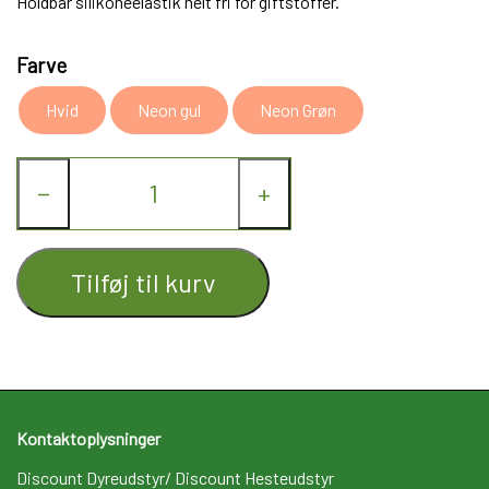
Holdbar silikoneelastik helt fri for giftstoffer.
Farve
Hvid
Neon gul
Neon Grøn
−
+
Tilføj til kurv
Kontaktoplysninger
Discount Dyreudstyr/ Discount Hesteudstyr