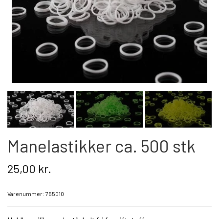
Kat
Nyhed
Gavekort
Retur
Om os
Kontakt
Manelastikker ca. 500 stk
25,00 kr.
Varenummer: 755010