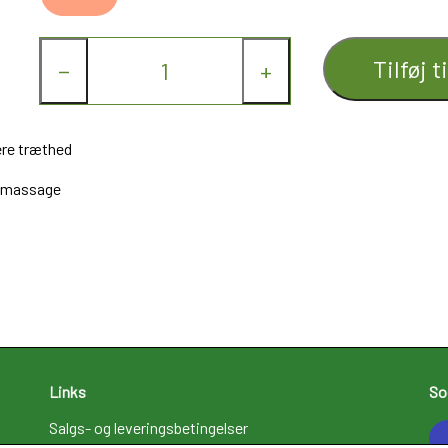
Tilføj t
−
+
ere træthed
iv massage
Links
So
Salgs- og leveringsbetingelser