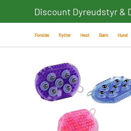
Discount Dyreudstyr & 
Forside
Rytter
Hest
Børn
Hund