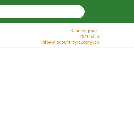
Kundesupport
29463383
info@discount-dyreudstyr.dk