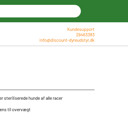
Kundesupport
29463383
info@discount-dyreudstyr.dk
 steriliserede hunde af alle racer
dens til overvægt