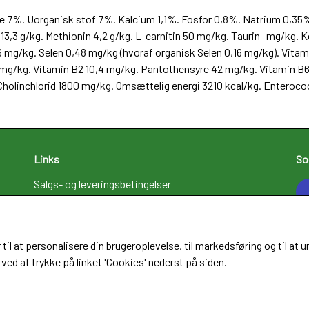
ibre 7%. Uorganisk stof 7%. Kalcium 1,1%. Fosfor 0,8%. Natrium 0,
13,3 g/kg. Methionin 4,2 g/kg. L-carnitin 50 mg/kg. Taurin -mg/kg. 
 mg/kg. Selen 0,48 mg/kg (hvoraf organisk Selen 0,16 mg/kg). Vitami
4 mg/kg. Vitamin B2 10,4 mg/kg. Pantothensyre 42 mg/kg. Vitamin B
 Cholinchlorid 1800 mg/kg. Omsættelig energi 3210 kcal/kg. Enteroc
Links
So
Salgs- og leveringsbetingelser
Cookies
Fortrydelse og reklamation
Kunde login
 til at personalisere din brugeroplevelse, til markedsføring og til 
Om os
ved at trykke på linket 'Cookies' nederst på siden.
Kontakt