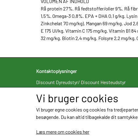
VOLUMEN AF INDHOLD
Rå protein 27%. Rå fedtstoffer/olier 9%. Rå f
1,5%. Omega-3 0,8%. EPA + DHA 0,1 g/kg. Lysin 
Zinkchelat 70 mg/kg). Mangan 69 mg/kg. Jod 2,6
E 175 UI/kg. Vitamin C 175 mg/kg. Vitamin B1 8
32 mg/kg. Biotin 2,4 mg/kg. Folsyre 2,2 mg/kg.
Kontaktoplysninger
Discount Dyreudstyr/ Discount Hesteudstyr
V/ RC Foder I/S
Vi bruger cookies
Algade 12B st.
4660 St. Heddinge
Vi bruger egne cookies og cookies fra tredjeparter
Telefon: 29463383
besøgende. Du kan altid tilbagekalde dit samtykke 
CVR: 34109362
Læs mere om cookies her