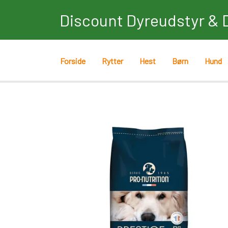
Discount Dyreudstyr & 
Forside
Rytter
Hest
Børn
Hund