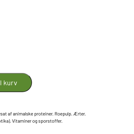
il en god mave- og tarmfunktion
r behov for at gå ned i vægt er Prestige Light
edsstil hunden med et smagfuldt måltid. Kan
seret og kastrerede hunde.
il kurv
ysat af animalske proteiner. Roepulp. Ærter.
tika). Vitaminer og sporstoffer.