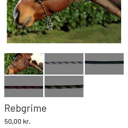
Kat
Nyhed
Gavekort
Retur
Om os
Kontakt
Rebgrime
50,00 kr.