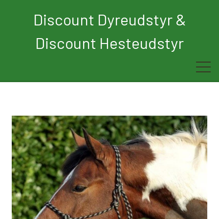
Discount Dyreudstyr &
Discount Hesteudstyr
Forside
Rytter
Hest
Børn
Hund