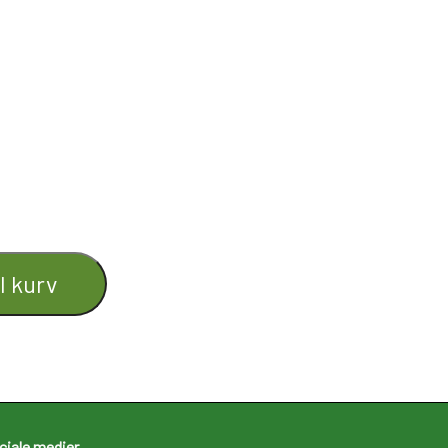
il kurv
ciale medier