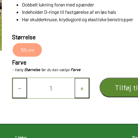
Dobbelt lukning foran med spænder
Indeholder D-ringe til fastgørelse af en løs hals
Har skulderknuse, krydsgjord og elastiske benstropper
Størrelse
155 cm
Farve
- Vælg
Størrelse
før du kan vælge
Farve
Tilføj t
−
+
Links
So