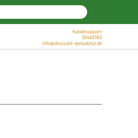
Kundesupport
29463383
info@discount-dyreudstyr.dk