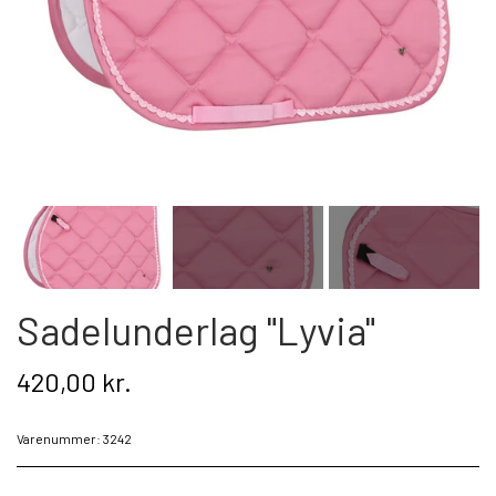
Kat
Nyhed
Gavekort
Retur
Om os
Kontakt
Sadelunderlag "Lyvia"
420,00 kr.
Varenummer: 3242