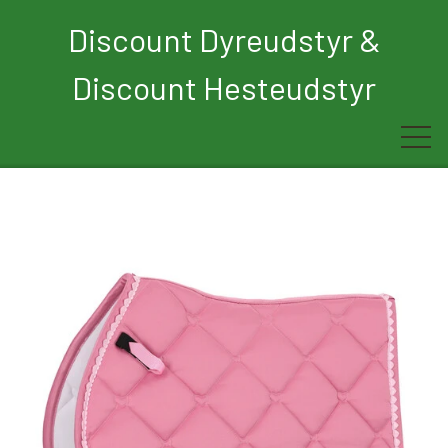
Discount Dyreudstyr &
Discount Hesteudstyr
Forside
Rytter
Hest
Børn
Hund