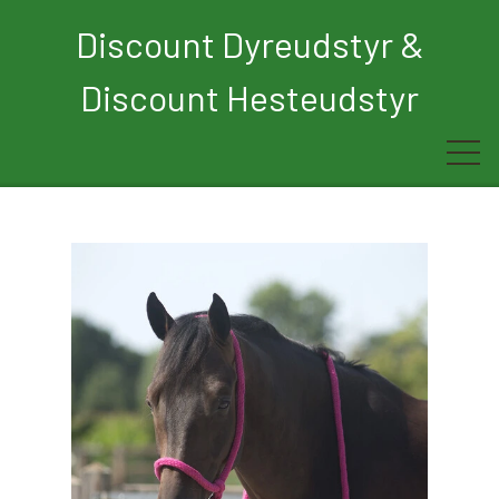
Discount Dyreudstyr &
Discount Hesteudstyr
Forside
Rytter
Hest
Børn
Hund