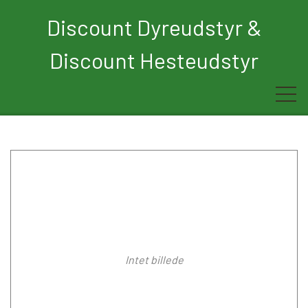
Discount Dyreudstyr &
Discount Hesteudstyr
Forside
Rytter
Hest
Børn
Intet billede
Hund