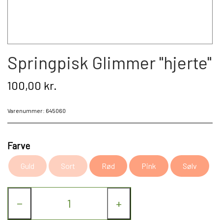
Kat
Nyhed
Springpisk Glimmer "hjerte"
Gavekort
100,00 kr.
Retur
Varenummer: 645060
Om os
Kontakt
Farve
Guld
Sort
Rød
Pink
Sølv
−
+