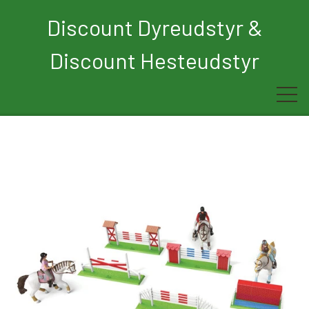
Discount Dyreudstyr &
Discount Hesteudstyr
Forside
Rytter
Hest
Børn
Hund