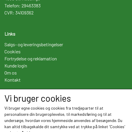
Telefon: 29463383
CVR: 34109362
Links
Salgs- og leveringsbetingelser
Cookies
Fortrydelse og reklamation
Kunde login
Om os
Kontakt
Vi bruger cookies
Sociale medier
Vi bruger egne cookies og cookies fra tredjeparter til at
personalisere din brugeroplevelse, til markedsføring og til at
undersøge, hvordan vores hjemmeside anvendes af besøgende. Du
kan altid tilbagekalde dit samtykke ved at trykke på linket 'Cookies'