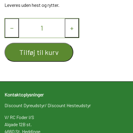
Leveres uden hest og rytter.
−
+
Tilføj til kurv
Kontaktoplysninger
Discount Dyreudstyr/ Discount Hesteudstyr
V/ RC Foder I/S
Algade 12B st.
4660 St. Heddinge