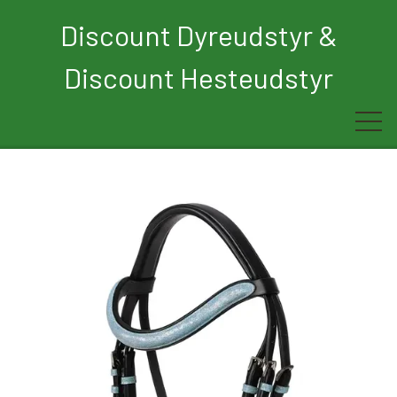
Discount Dyreudstyr &
Discount Hesteudstyr
Forside
Rytter
Hest
Børn
Hund