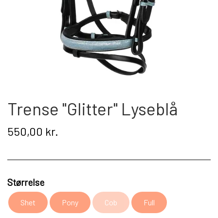
Kat
Nyhed
Gavekort
Retur
Trense "Glitter" Lyseblå
Om os
550,00 kr.
Kontakt
Størrelse
Shet
Pony
Cob
Full