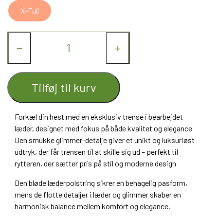
X-Full
−
+
Tilføj til kurv
Forkæl din hest med en
eksklusiv trense i bearbejdet
læder
, designet med fokus på både kvalitet og elegance
Den smukke
glimmer-detalje
giver et unikt og luksuriøst
udtryk, der får trensen til at skille sig ud – perfekt til
rytteren, der sætter pris på stil og moderne design
Den
bløde læderpolstring
sikrer en behagelig pasform,
mens de flotte detaljer i læder og glimmer skaber en
harmonisk balance mellem
komfort og elegance
.