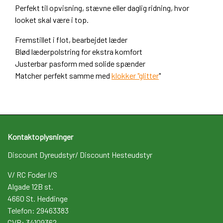
Perfekt til
opvisning, stævne eller daglig ridning
, hvor
looket skal være i top.
Fremstillet i flot, bearbejdet læder
Blød læderpolstring for ekstra komfort
Justerbar pasform med solide spænder
Matcher perfekt samme med
klokker "glitter
"
Kontaktoplysninger
Discount Dyreudstyr/ Discount Hesteudstyr
V/ RC Foder I/S
Algade 12B st.
4660 St. Heddinge
Telefon: 29463383
CVR: 34109362