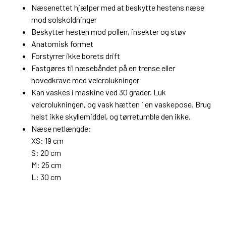
Næsenettet hjælper med at beskytte hestens næse
mod solskoldninger
Beskytter hesten mod pollen, insekter og støv
Anatomisk formet
Forstyrrer ikke borets drift
Fastgøres til næsebåndet på en trense eller
hovedkrave med velcrolukninger
Kan vaskes i maskine ved 30 grader. Luk
velcrolukningen, og vask hætten i en vaskepose. Brug
helst ikke skyllemiddel, og tørretumble den ikke.
Næse netlængde:
XS: 19 cm
S: 20 cm
M: 25 cm
L: 30 cm