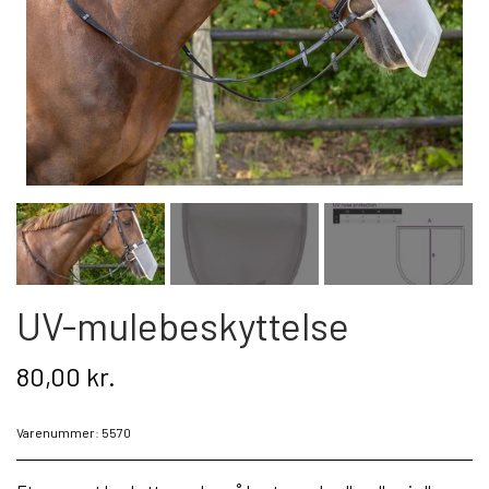
Kat
Nyhed
Gavekort
Retur
Om os
Kontakt
UV-mulebeskyttelse
80,00 kr.
Varenummer: 5570