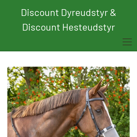
Discount Dyreudstyr &
Discount Hesteudstyr
Forside
Rytter
Hest
Børn
Hund