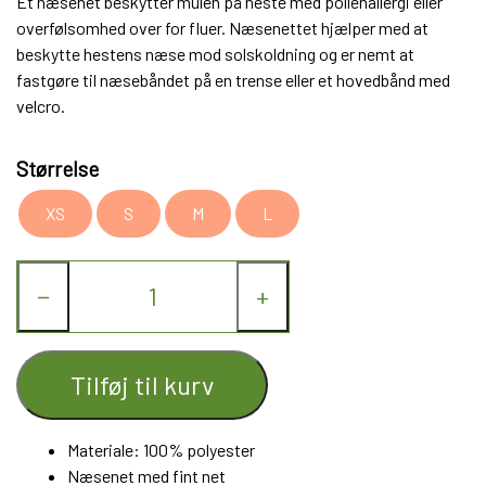
Et næsenet beskytter mulen på heste med pollenallergi eller
overfølsomhed over for fluer. Næsenettet hjælper med at
beskytte hestens næse mod solskoldning og er nemt at
fastgøre til næsebåndet på en trense eller et hovedbånd med
velcro.
Størrelse
XS
S
M
L
−
+
Tilføj til kurv
Materiale:
100% polyester
Næsenet med fint net