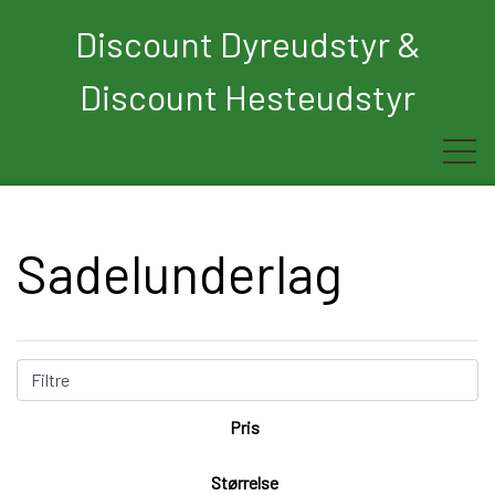
Discount Dyreudstyr &
Discount Hesteudstyr
Forside
Sadelunderlag
Rytter
Hest
Filtre
Børn
Pris
Hund
Størrelse