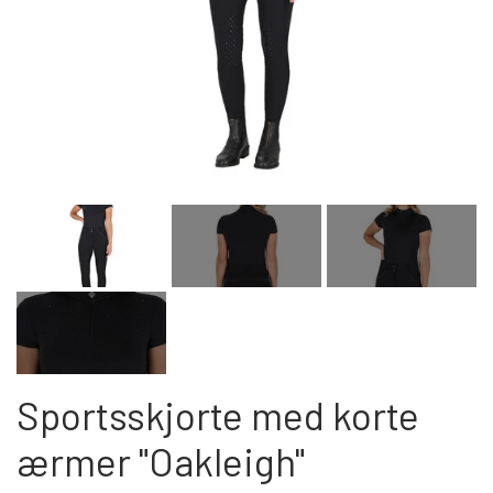
Kat
Nyhed
Gavekort
Retur
Om os
Kontakt
Sportsskjorte med korte
ærmer "Oakleigh"