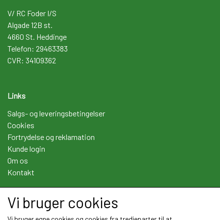
V/ RC Foder I/S
Algade 12B st.
4660 St. Heddinge
Telefon: 29463383
CVR: 34109362
Links
Salgs- og leveringsbetingelser
Cookies
Fortrydelse og reklamation
Kunde login
Om os
Kontakt
Vi bruger cookies
Sociale medier
Vi bruger egne cookies og cookies fra tredjeparter til at