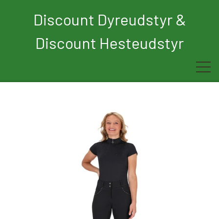
Discount Dyreudstyr &
Discount Hesteudstyr
Forside
Rytter
Hest
Børn
Hund