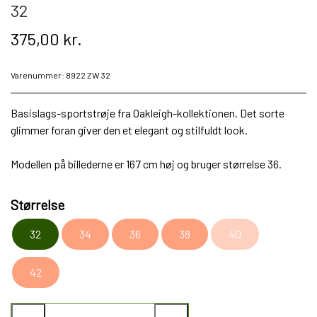
32
375,00 kr.
Varenummer: 8922 ZW 32
Basislags-sportstrøje fra Oakleigh-kollektionen. Det sorte
glimmer foran giver den et elegant og stilfuldt look.
Modellen på billederne er 167 cm høj og bruger størrelse 36.
Størrelse
32
34
36
38
40
42