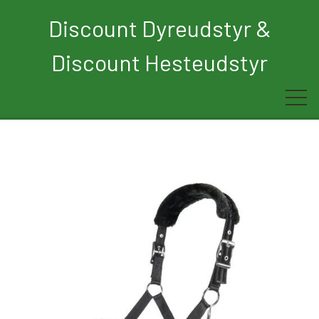
Discount Dyreudstyr &
Discount Hesteudstyr
Forside
Rytter
Hest
Børn
Hund