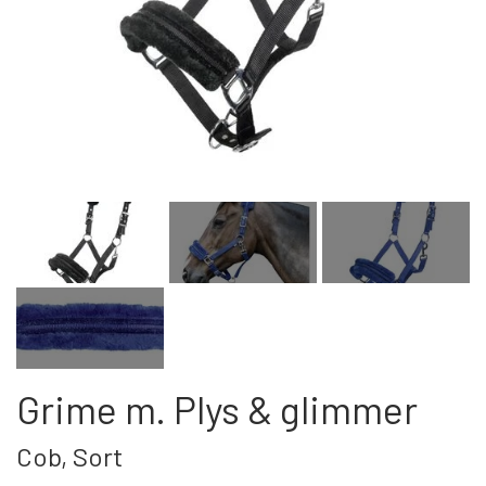
Kat
Nyhed
Gavekort
Retur
Om os
Kontakt
Grime m. Plys & glimmer
Cob, Sort