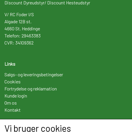
Discount Dyreudstyr/ Discount Hesteudstyr
V/ RC Foder I/S
Algade 12B st.
4660 St. Heddinge
Telefon: 29463383
CVR: 34109362
Links
Salgs- og leveringsbetingelser
Cookies
Fortrydelse og reklamation
Kunde login
Om os
Kontakt
Vi bruger cookies
Sociale medier