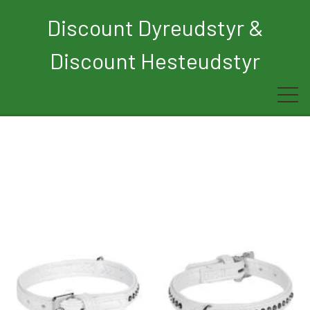
Discount Dyreudstyr &
Discount Hesteudstyr
Forside
Rytter
Hest
Børn
Hund