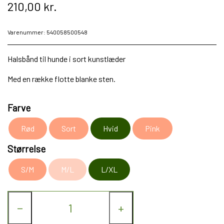
210,00 kr.
Varenummer: 540058500548
Halsbånd til hunde i sort kunstlæder
Med en række flotte blanke sten.
Farve
Rød
Sort
Hvid
Pink
Størrelse
S/M
M/L
L/XL
−
+