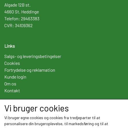
Algade 12B st.
4660 St. Heddinge
Telefon: 29463383
CVR: 34109362
Links
Salgs- og leveringsbetingelser
Cookies
Fortrydelse og reklamation
Kunde login
Om os
Kontakt
Vi bruger cookies
Sociale medier
Vi bruger egne cookies og cookies fra tredjeparter til at
personalisere din brugeroplevelse, til markedsføring og til at