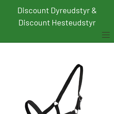
Discount Dyreudstyr &
Discount Hesteudstyr
Forside
Rytter
Hest
Børn
Hund