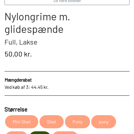
Se flere billeder
Nylongrime m.
glidespænde
Full, Lakse
50,00 kr.
Mængderabat
Ved køb af 3: 44,45 kr.
Størrelse
Mini Shet
Shet
Pony
pony