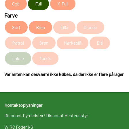
Cob
Full
X-Full
Farve
Sort
Brun
Lilla
Orange
Petrol
Grøn
Mørkeblå
Blå
Lakse
Turkis
Varianten kan desværre ikke købes, da der ikke er flere på lager
Kontaktoplysninger
Discount Dyreudstyr/ Discount Hesteudstyr
V/ RC Foder I/S