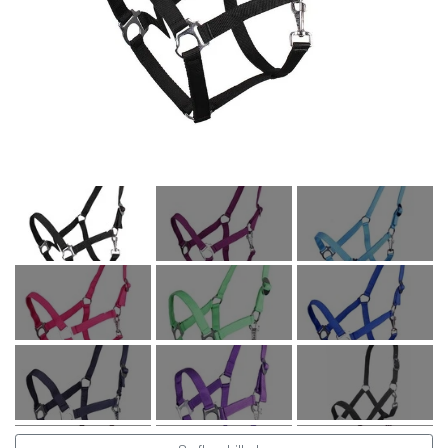
Kat
Nyhed
Gavekort
Retur
Om os
Kontakt