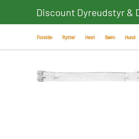
Discount Dyreudstyr & 
Forside
Rytter
Hest
Børn
Hund