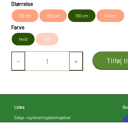
Størrelse
110 cm
120 cm
130 cm
140 cm
Farve
Hvid
Sort
Tilføj t
−
+
Links
So
Salgs- og leveringsbetingelser
Cookies