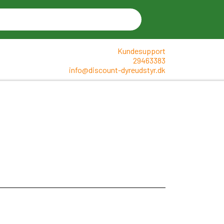
Kundesupport
29463383
info@discount-dyreudstyr.dk