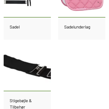
Kat
Nyhed
Sadel
Sadelunderlag
Gavekort
Retur
Om os
Kontakt
Stigebøjle &
Tilbehør