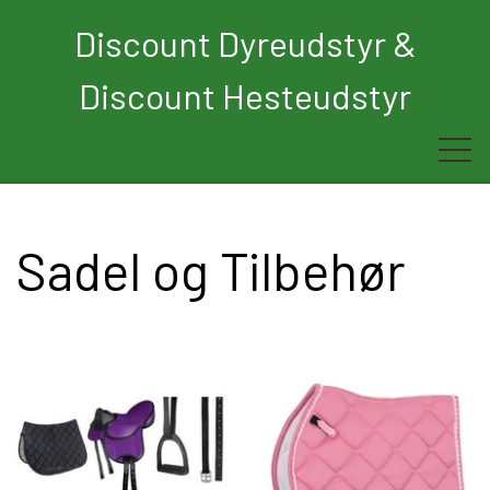
Discount Dyreudstyr &
Discount Hesteudstyr
Forside
Sadel og Tilbehør
Rytter
Hest
Børn
Hund